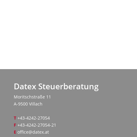
Datex Steuerberatung
Moritschstraße 11
A-9500 Villach
T
+43-4242-27054
F
+43-4242-27054-21
E
office@datex.at