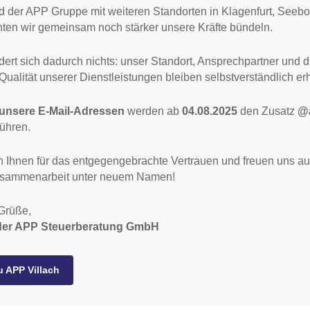
 Unterm Strich mehr Erfolg!
ed der APP Gruppe mit weiteren Standorten in Klagenfurt, Seeb
en wir gemeinsam noch stärker unsere Kräfte bündeln.
dert sich dadurch nichts: unser Standort, Ansprechpartner und d
wirtschaft
mediation
ualität unserer Dienstleistungen bleiben selbstverständlich erh
ründungsberatung
Vertrauensbasis
 unsere E-Mail-Adressen
werden ab
04.08.2025
den Zusatz
@
chtsformberatung
Gesprächsführung
ühren.
mgründung
Lösungsfindung
nternehmensnachfolge
Konfliktbereinigung
 Ihnen für das entgegengebrachte Vertrauen und freuen uns au
nternehmensbewertung
Begleitung
usammenarbeit unter neuem Namen!
Grüße,
 der APP Steuerberatung GmbH
u APP Villach