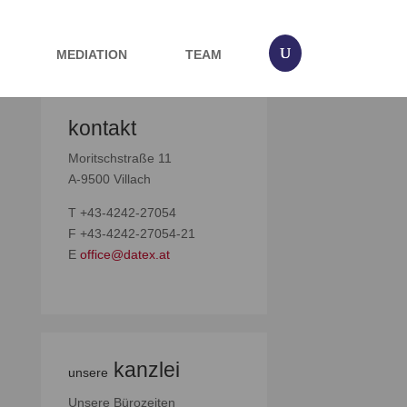
MEDIATION
TEAM
kontakt
Moritschstraße 11
A-9500 Villach
T +43-4242-27054
F +43-4242-27054-21
E
office@datex.at
kanzlei
unsere
Unsere Bürozeiten