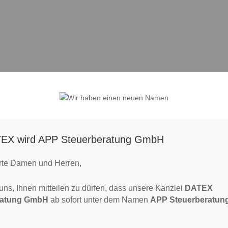
EX wird APP Steuerberatung GmbH
rnten
rte Damen und Herren,
rnten für die vielfältigen Anliegen rund um Ihre betrieblichen Aufgabe
uch als Mediator zur Seite.
 uns, Ihnen mitteilen zu dürfen, dass unsere Kanzlei
DATEX
rexperten steht Ihnen zur Seite, um Ihr Unternehmen optimal zu
ratung GmbH
ab sofort unter dem Namen
APP Steuerberatu