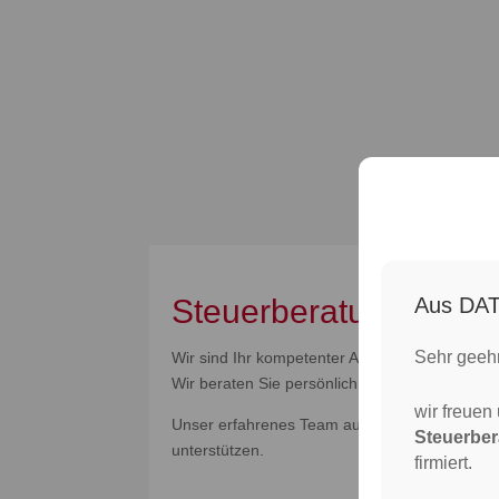
Aus DAT
Steuerberatung in Kä
Sehr geeh
Wir sind Ihr kompetenter Ansprechpartner in Kä
Wir beraten Sie persönlich und stehen Ihnen a
wir freuen
Unser erfahrenes Team aus kompetenten Steue
Steuerbe
unterstützen.
firmiert.