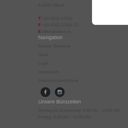
A-9500 Villach
T
+43-4242-27054
F
+43-4242-27054-21
E
office@datex.at
Navigation
Partner Standorte
News
Login
Impressum
Datenschutzerklärung
Unsere Bürozeiten
Montag bis Donnerstag: 8:00 Uhr - 16:00 Uhr
Freitag: 8:00 Uhr - 12:00 Uhr