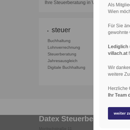
Ihre Steuerberatung in Villach, Kärnten –
Als Mitgli
Wien möcht
Für Sie än
steuer
gewohnte Q
Buchhaltung
G
Lediglich
Lohnverrechnung
Re
villach.at
f
Steuerberatung
U
Jahresausgleich
U
Wir danken
Digitale Buchhaltung
U
weitere Z
Herzliche 
Ihr Team
weiter z
Datex Steuerberatung
Moritschstraße 11