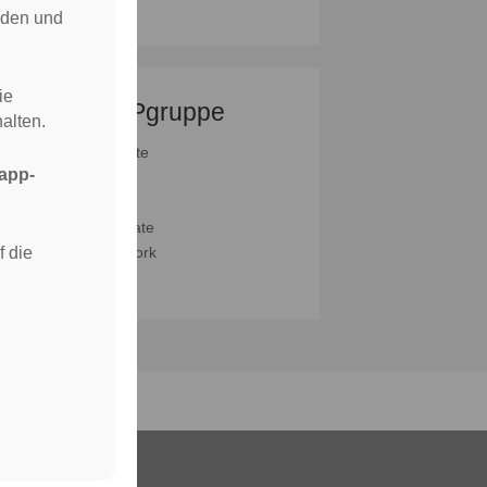
oden und
ie
APPgruppe
alten.
Standorte
app-
Team
Karriere
APPtodate
f die
APPtowork