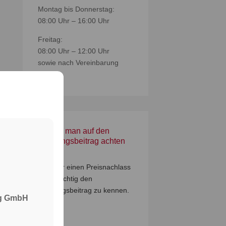
Montag bis Donnerstag:
08:00 Uhr – 16:00 Uhr
Freitag:
08:00 Uhr – 12:00 Uhr
sowie nach Vereinbarung
Warum man auf den
Deckungsbeitrag achten
sollte
n.
Auch für einen Preisnachlass
ist es wichtig den
Deckungsbeitrag zu kennen.
ng GmbH