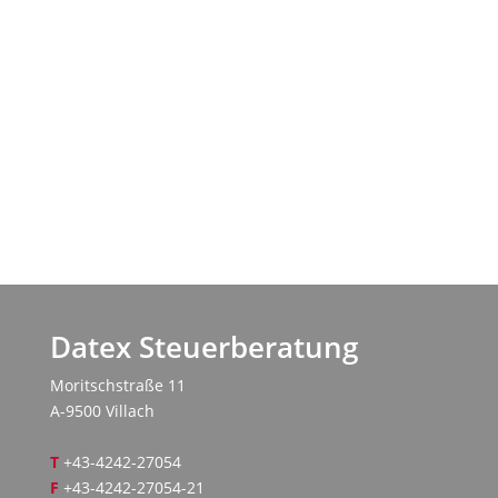
Datex Steuerberatung
Moritschstraße 11
A-9500 Villach
T
+43-4242-27054
F
+43-4242-27054-21