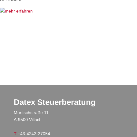
Datex Steuerberatung
Moritschstraße 11
A-9500 Villach
T
+43-4242-27054