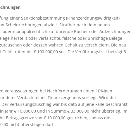
rechnungen
ffung einer Sanktionsbestimmung (Finanzordnungswidrigkeit),
on Scheinrechnungen abzielt. Strafbar nach dem neuen
en- oder monopolrechtlich zu führende Bücher oder Aufzeichnunge
elege herstellt oder verfälschte, falsche oder unrichtige Belege
zutäuschen oder dessen wahren Gehalt zu verschleiern. Die neu
Geldstrafen bis € 100.000,00 vor. Die Verjährungsfrist beträgt 3
n Voraussetzungen bei Nachforderungen einen 10%igen
ündeter Verdacht eines Finanzvergehens vorliegt. Wird der
ein. Der Verkürzungszuschlag war bis dato auf jene Fälle beschränkt,
n Jahr € 10.000,00 und in Summe € 33.000,00 nicht überstieg. Im
e Betragsgrenze von € 10.000,00 gestrichen, sodass die
,00 nicht übersteigen darf.