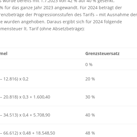
s wurde bereits mit 1.7.2023 von 42 % auf 40 % gesenkt.
% für das ganze Jahr 2023 angewandt. Für 2024 beträgt der
Grenzbeträge der Progressionsstufen des Tarifs – mit Ausnahme de
e wurden angehoben. Daraus ergibt sich für 2024 folgende
ensteuer lt. Tarif (ohne Absetzbeträge):
rmel
Grenzsteuersatz
0 %
 12.816) x 0,2
20 %
 20.818) x 0,3 + 1.600,40
30 %
 34.513) x 0,4 + 5.708,90
40 %
 66.612) x 0,48 + 18.548,50
48 %