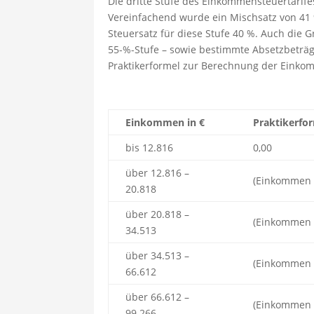
Die dritte Stufe des Einkommensteuertarife
Vereinfachend wurde ein Mischsatz von 41 
Steuersatz für diese Stufe 40 %. Auch die 
55-%-Stufe – sowie bestimmte Absetzbeträg
Praktikerformel zur Berechnung der Einkomm
Einkommen in €
Praktikerfo
bis 12.816
0,00
über 12.816 –
(Einkommen –
20.818
über 20.818 –
(Einkommen –
34.513
über 34.513 –
(Einkommen –
66.612
über 66.612 –
(Einkommen –
99.266