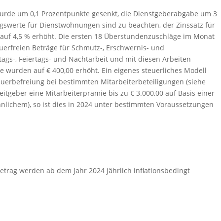
wurde um 0,1 Prozentpunkte gesenkt, die Dienstgeberabgabe um 3
swerte für Dienstwohnungen sind zu beachten, der Zinssatz für
auf 4,5 % erhöht. Die ersten 18 Überstundenzuschläge im Monat
teuerfreien Beträge für Schmutz-, Erschwernis- und
ags-, Feiertags- und Nachtarbeit und mit diesen Arbeiten
urden auf € 400,00 erhöht. Ein eigenes steuerliches Modell
euerbefreiung bei bestimmten Mitarbeiterbeteiligungen (siehe
itgeber eine Mitarbeiterprämie bis zu € 3.000,00 auf Basis einer
ähnlichem), so ist dies in 2024 unter bestimmten Voraussetzungen
etrag werden ab dem Jahr 2024 jährlich inflationsbedingt
.