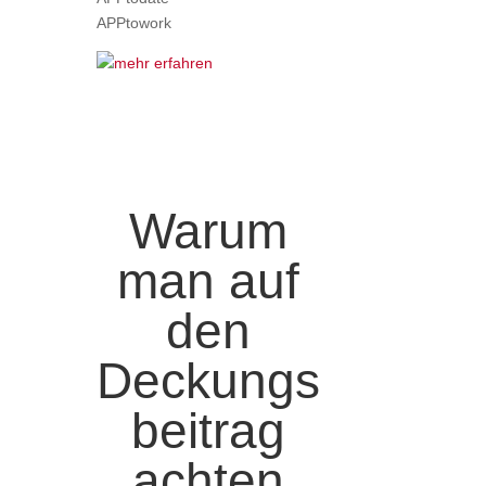
APPtowork
Warum
man auf
den
Deckungs
beitrag
achten