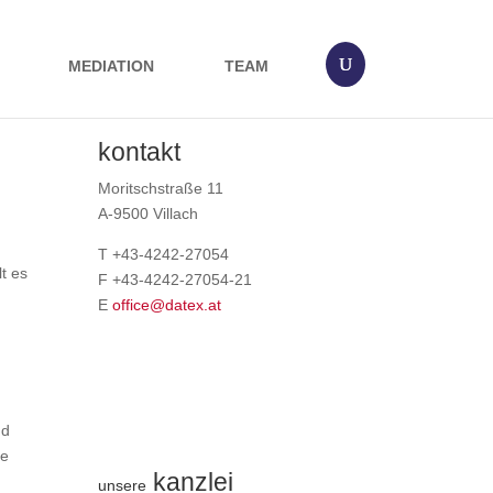
MEDIATION
TEAM
kontakt
Moritschstraße 11
A-9500 Villach
T +43-4242-27054
t es
F +43-4242-27054-21
E
office@datex.at
nd
ne
kanzlei
unsere